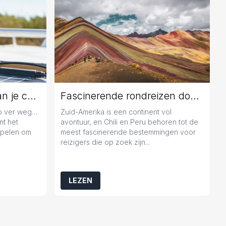
Jaarlijks onderhoud aan je caravan: geen overbodige luxe
Fascinerende rondreizen door Chili en Peru
zo ver weg…
Zuid-Amerika is een continent vol
nt het
avontuur, en Chili en Peru behoren tot de
popelen om
meest fascinerende bestemmingen voor
reizigers die op zoek zijn...
LEZEN