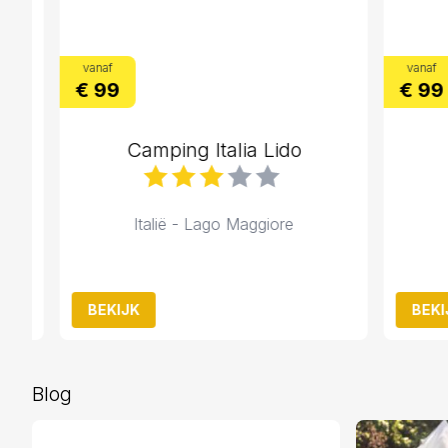
vanaf
vanaf
€ 99
€ 99
Camping Italia Lido
Ca
Italië - Lago Maggiore
It
BEKIJK
BEKIJK
Blog