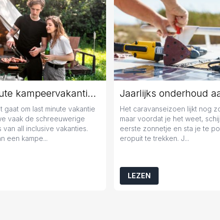
Last minute kampeervakantie boeken? Tips en tricks!
 gaat om last minute vakantie
Het caravanseizoen lijkt nog 
we vaak de schreeuwerige
maar voordat je het weet, schij
 van all inclusive vakanties.
eerste zonnetje en sta je te 
n een kampe...
eropuit te trekken. J...
LEZEN