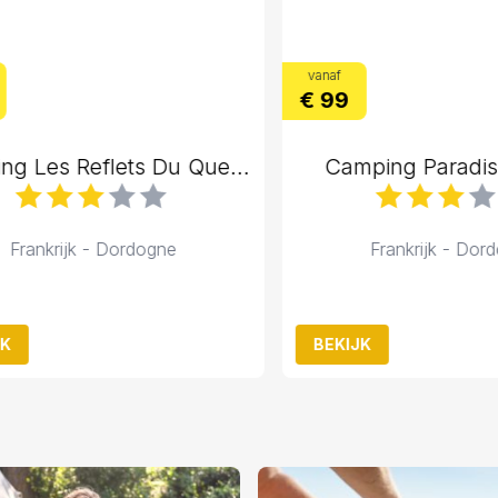
vanaf
€ 99
Camping Les Reflets Du Quercy
Camping Paradis C
rankrijk - Dordogne
Frankrijk - Dordog
BEKIJK