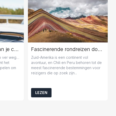
Jaarlijks onderhoud aan je caravan: geen overbodige luxe
Fascinerende rondreizen door Chili en Peru
zo ver weg…
Zuid-Amerika is een continent vol
nt het
avontuur, en Chili en Peru behoren tot de
popelen om
meest fascinerende bestemmingen voor
reizigers die op zoek zijn...
LEZEN