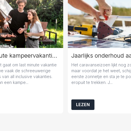
Last minute kampeervakantie boeken? Tips en tricks!
 gaat om last minute vakantie
Het caravanseizoen lijkt nog 
we vaak de schreeuwerige
maar voordat je het weet, schij
 van all inclusive vakanties.
eerste zonnetje en sta je te 
n een kampe...
eropuit te trekken. J...
LEZEN