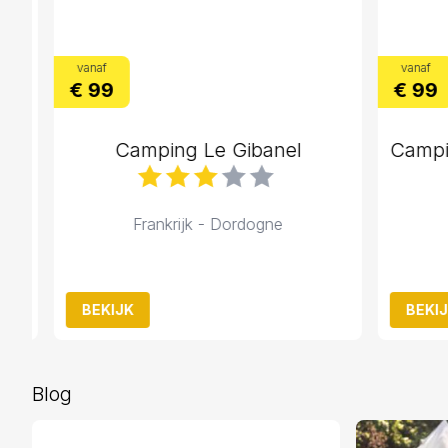
vanaf
vanaf
€ 99
€ 99
s
Camping Le Gibanel
Frankrijk - Dordogne
F
BEKIJK
BEKIJK
Blog