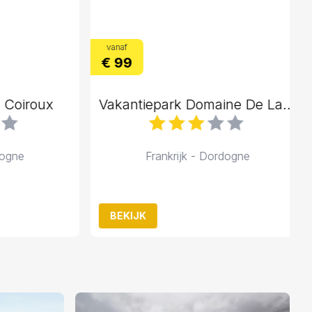
vanaf
€ 99
oiroux
Vakantiepark Domaine De Lanzac
ne
Frankrijk - Dordogne
BEKIJK