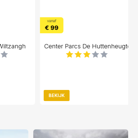
vanaf
€ 99
ltzangh
Center Parcs De Huttenheugte
BEKIJK