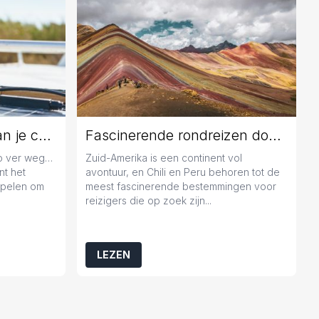
Jaarlijks onderhoud aan je caravan: geen overbodige luxe
Fascinerende rondreizen door Chili en Peru
zo ver weg…
Zuid-Amerika is een continent vol
nt het
avontuur, en Chili en Peru behoren tot de
popelen om
meest fascinerende bestemmingen voor
reizigers die op zoek zijn...
LEZEN