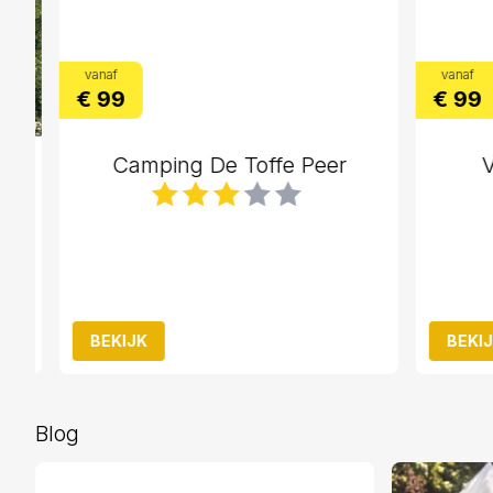
vanaf
vanaf
€ 99
€ 99
he
Camping De Toffe Peer
Vak
BEKIJK
BEKIJK
Blog