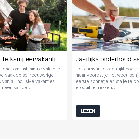
Last minute kampeervakantie boeken? Tips en tricks!
 gaat om last minute vakantie
Het caravanseizoen lijkt nog 
we vaak de schreeuwerige
maar voordat je het weet, schij
 van all inclusive vakanties.
eerste zonnetje en sta je te 
n een kampe...
eropuit te trekken. J...
LEZEN