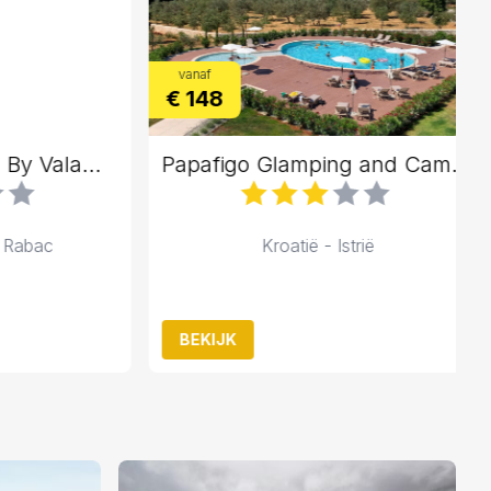
vanaf
€ 148
Hotel Sunny Rabac By Valamar
Papafigo Glamping and Camping Resort
abac
Kroatië - Istrië
BEKIJK