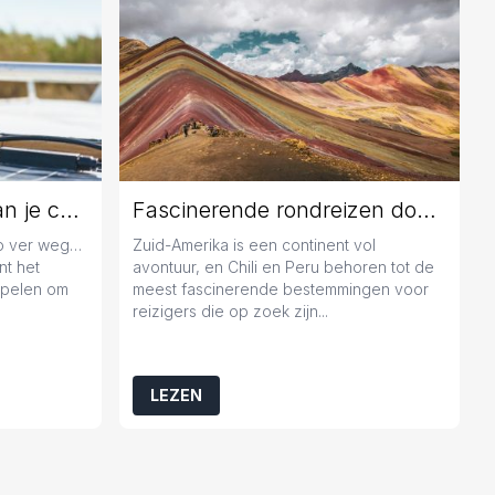
Jaarlijks onderhoud aan je caravan: geen overbodige luxe
Fascinerende rondreizen door Chili en Peru
zo ver weg…
Zuid-Amerika is een continent vol
nt het
avontuur, en Chili en Peru behoren tot de
popelen om
meest fascinerende bestemmingen voor
reizigers die op zoek zijn...
LEZEN