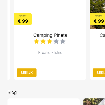
vanaf
vanaf
€ 99
€ 99
Camping Pineta
Camp
Kroatië - Istrië
BEKIJK
BEKIJK
Blog