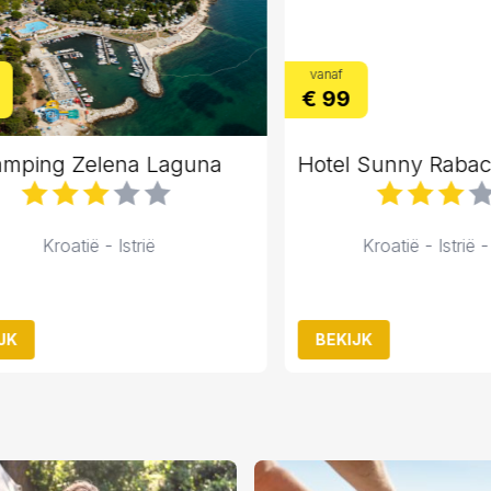
vanaf
€ 99
ing Zelena Laguna
Kroatië - Istrië
Kroatië - Istrië - R
BEKIJK