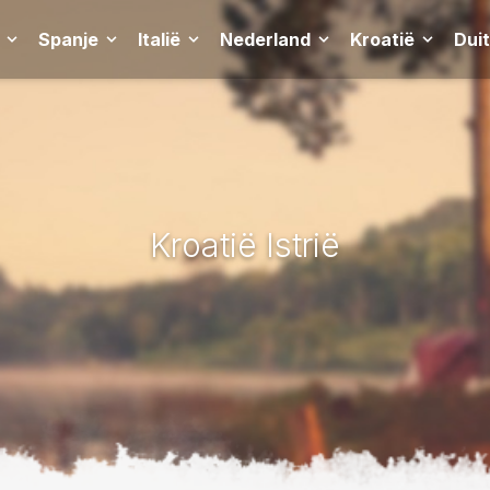
Spanje
Italië
Nederland
Kroatië
Dui
Kroatië Istrië