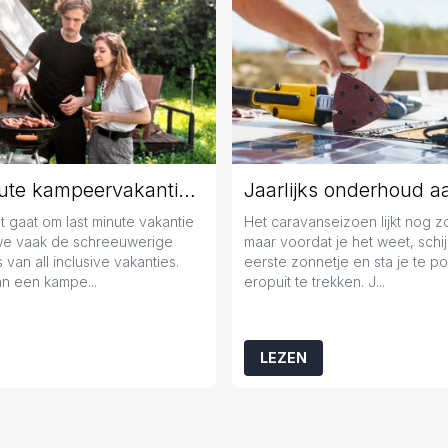
Last minute kampeervakantie boeken? Tips en tricks!
 gaat om last minute vakantie
Het caravanseizoen lijkt nog 
we vaak de schreeuwerige
maar voordat je het weet, schij
 van all inclusive vakanties.
eerste zonnetje en sta je te 
n een kampe...
eropuit te trekken. J...
LEZEN