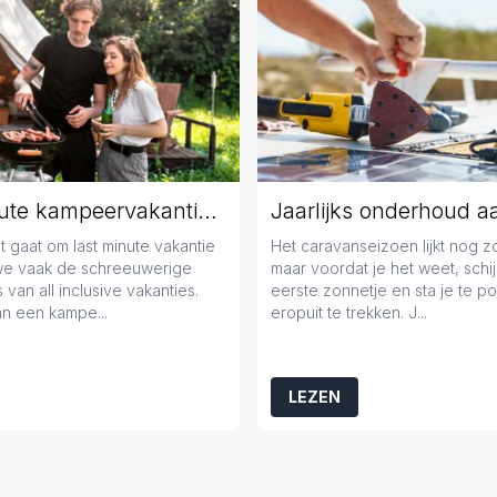
Last minute kampeervakantie boeken? Tips en tricks!
 gaat om last minute vakantie
Het caravanseizoen lijkt nog 
we vaak de schreeuwerige
maar voordat je het weet, schij
 van all inclusive vakanties.
eerste zonnetje en sta je te 
n een kampe...
eropuit te trekken. J...
LEZEN