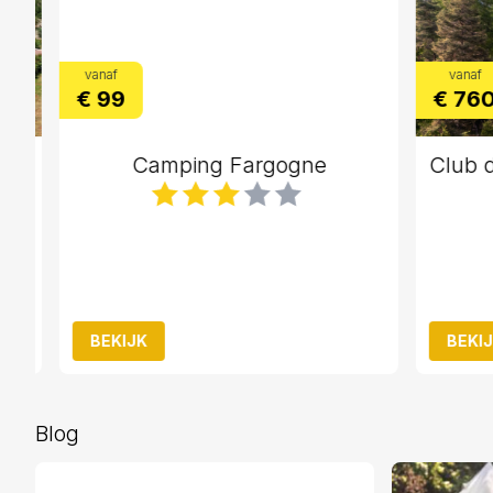
vanaf
vanaf
€ 99
€ 760
sort
Camping Fargogne
BEKIJK
BEKIJK
Blog