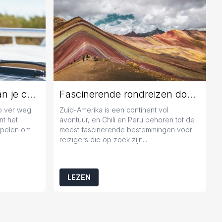
Jaarlijks onderhoud aan je caravan: geen overbodige luxe
Fascinerende rondreizen door Chili en Peru
zo ver weg…
Zuid-Amerika is een continent vol
nt het
avontuur, en Chili en Peru behoren tot de
popelen om
meest fascinerende bestemmingen voor
reizigers die op zoek zijn...
LEZEN