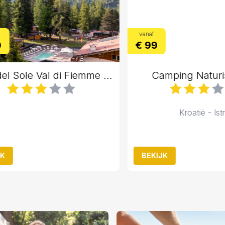
vanaf
€ 99
Club del Sole Val di Fiemme Easy Camping Village
Camping Naturist 
Kroatië - Istrië
BEKIJK