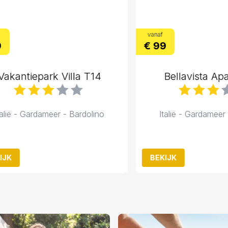
vanaf
€ 99
ntiepark Villa T14
Bellavista Apartm
 - Gardameer - Bardolino
Italië - Gardameer - Ba
BEKIJK