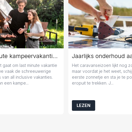
Last minute kampeervakantie boeken? Tips en tricks!
 gaat om last minute vakantie
Het caravanseizoen lijkt nog 
we vaak de schreeuwerige
maar voordat je het weet, schij
 van all inclusive vakanties.
eerste zonnetje en sta je te 
n een kampe...
eropuit te trekken. J...
LEZEN