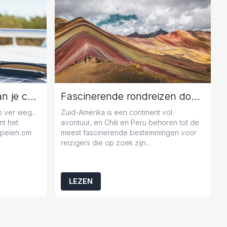
Jaarlijks onderhoud aan je caravan: geen overbodige luxe
Fascinerende rondreizen door Chili en Peru
zo ver weg…
Zuid-Amerika is een continent vol
nt het
avontuur, en Chili en Peru behoren tot de
popelen om
meest fascinerende bestemmingen voor
reizigers die op zoek zijn...
LEZEN