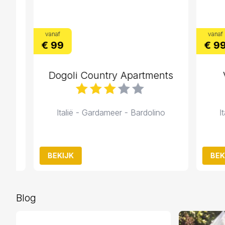
vanaf
vanaf
€ 99
€ 99
Dogoli Country Apartments
Vaka
Italië - Gardameer - Bardolino
Italië
BEKIJK
BEKIJK
Blog