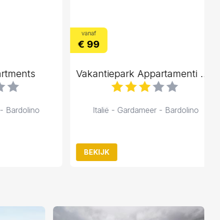
vanaf
€ 99
ents
Vakantiepark Appartamenti Ca Mure
rdolino
Italië - Gardameer - Bardolino
BEKIJK