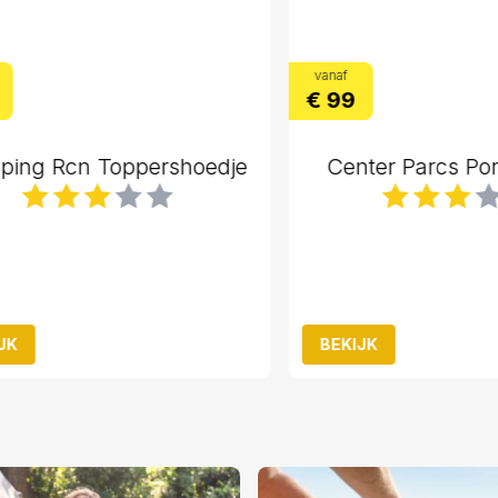
vanaf
€ 99
g Rcn Toppershoedje
Center Parcs Port 
BEKIJK