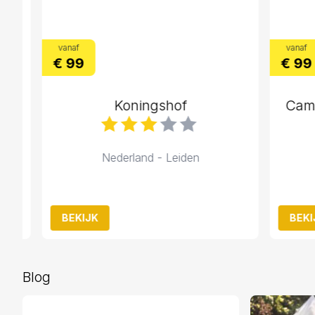
vanaf
vanaf
€ 99
€ 99
Koningshof
Campin
Nederland - Leiden
BEKIJK
BEKIJK
Blog