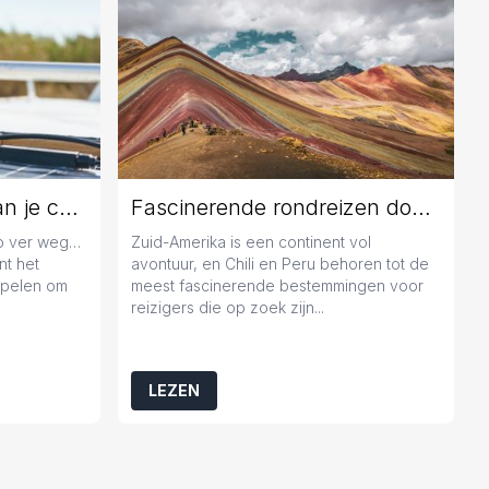
Jaarlijks onderhoud aan je caravan: geen overbodige luxe
Fascinerende rondreizen door Chili en Peru
zo ver weg…
Zuid-Amerika is een continent vol
nt het
avontuur, en Chili en Peru behoren tot de
popelen om
meest fascinerende bestemmingen voor
reizigers die op zoek zijn...
LEZEN