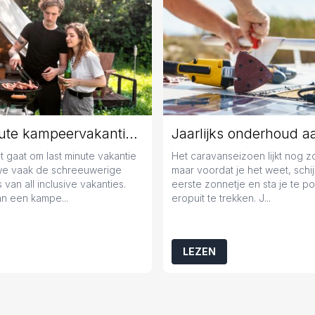
Last minute kampeervakantie boeken? Tips en tricks!
 gaat om last minute vakantie
Het caravanseizoen lijkt nog 
we vaak de schreeuwerige
maar voordat je het weet, schij
 van all inclusive vakanties.
eerste zonnetje en sta je te 
n een kampe...
eropuit te trekken. J...
LEZEN