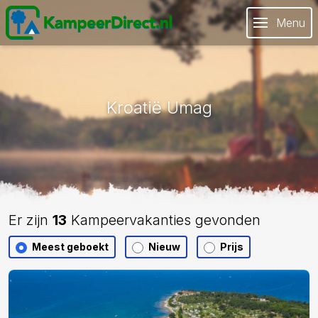
Menu
Kroatië Umag
Er zijn
13
Kampeervakanties gevonden
Meest geboekt
Nieuw
Prijs