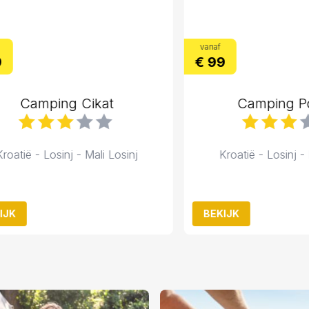
vanaf
€ 99
Camping Cikat
Camping Polja
ië - Losinj - Mali Losinj
Kroatië - Losinj - Mali 
BEKIJK