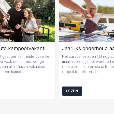
Last minute kampeervakantie boeken? Tips en tricks!
 gaat om last minute vakantie
Het caravanseizoen lijkt nog 
we vaak de schreeuwerige
maar voordat je het weet, schij
 van all inclusive vakanties.
eerste zonnetje en sta je te 
n een kampe...
eropuit te trekken. J...
LEZEN