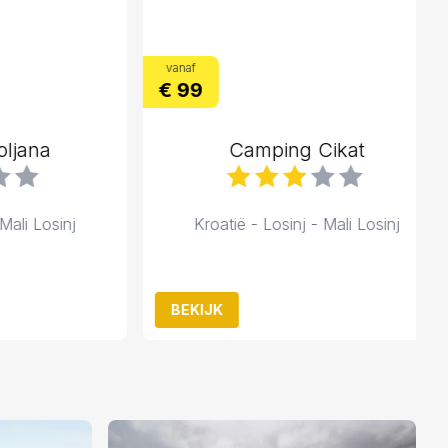
vanaf
€ 99
na
Camping Cikat
Losinj
Kroatië - Losinj - Mali Losinj
BEKIJK