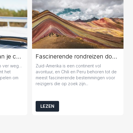
Jaarlijks onderhoud aan je caravan: geen overbodige luxe
Fascinerende rondreizen door Chili en Peru
zo ver weg…
Zuid-Amerika is een continent vol
nt het
avontuur, en Chili en Peru behoren tot de
popelen om
meest fascinerende bestemmingen voor
reizigers die op zoek zijn...
LEZEN