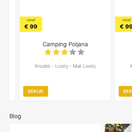
vanaf
vanaf
€ 99
€ 99
Camping Poljana
Kroatië - Losinj - Mali Losinj
Kroat
BEKIJK
BEKIJK
Blog