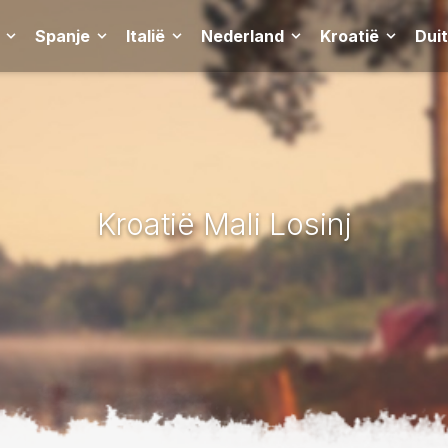
Spanje
Italië
Nederland
Kroatië
Dui
Kroatië Mali Losinj