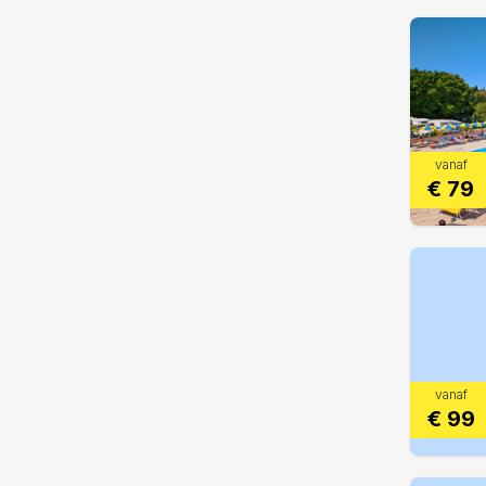
vanaf
€ 79
vanaf
€ 99