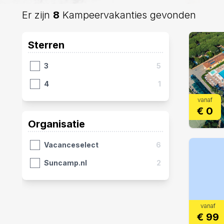
Er zijn
8
Kampeervakanties gevonden
Sterren
3
5
4
1
vanaf
€ 0
Organisatie
Vacanceselect
6
Suncamp.nl
2
vanaf
€ 99