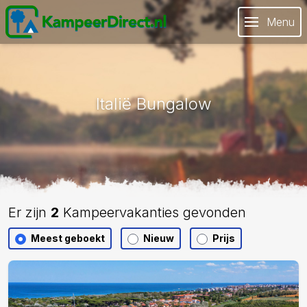
Menu
Italië Bungalow
Er zijn
2
Kampeervakanties gevonden
Meest geboekt
Nieuw
Prijs