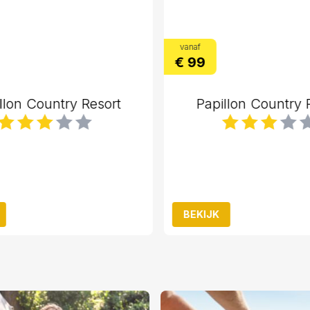
vanaf
€ 99
llon Country Resort
Papillon Country R
BEKIJK