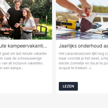
Last minute kampeervakantie boeken? Tips en tricks!
 gaat om last minute vakantie
Het caravanseizoen lijkt nog 
we vaak de schreeuwerige
maar voordat je het weet, schij
 van all inclusive vakanties.
eerste zonnetje en sta je te 
n een kampe...
eropuit te trekken. J...
LEZEN