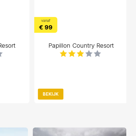
vanaf
€ 99
esort
Papillon Country Resort
BEKIJK