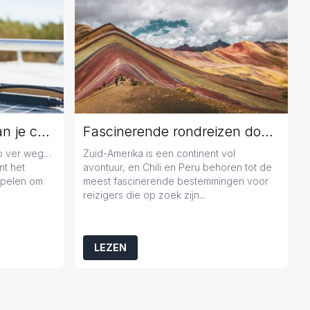
Jaarlijks onderhoud aan je caravan: geen overbodige luxe
Fascinerende rondreizen door Chili en Peru
zo ver weg…
Zuid-Amerika is een continent vol
nt het
avontuur, en Chili en Peru behoren tot de
popelen om
meest fascinerende bestemmingen voor
reizigers die op zoek zijn...
LEZEN