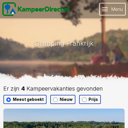
Menu
Glamping Frankrijk
Er zijn
4
Kampeervakanties gevonden
Meest geboekt
Nieuw
Prijs