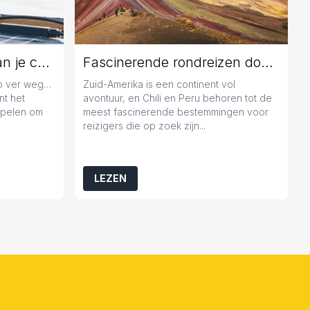
Jaarlijks onderhoud aan je caravan: geen overbodige luxe
Fascinerende rondreizen door Chili en Peru
zo ver weg…
Zuid-Amerika is een continent vol
nt het
avontuur, en Chili en Peru behoren tot de
popelen om
meest fascinerende bestemmingen voor
reizigers die op zoek zijn...
LEZEN