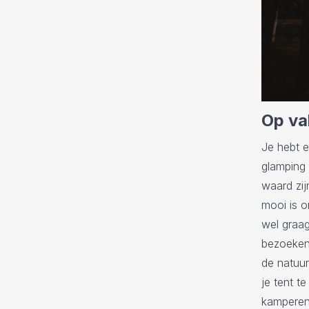
Op va
Je hebt e
glamping
waard zij
mooi is o
wel graag
bezoeken 
de natuur
je tent t
kamperen