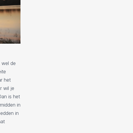
 wel de
ite
r het
 wil je
Dan is het
 midden in
bedden in
aat