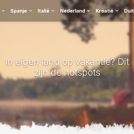
Spanje
Italië
Nederland
Kroatië
Dui
In eigen land op vakantie? Dit
zijn de hotspots