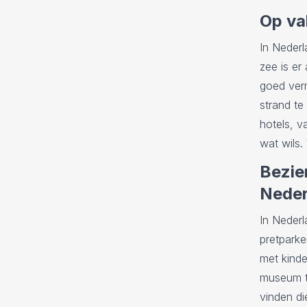
Op va
In Nederl
zee is er
goed verm
strand te
hotels, v
wat wils.
Bezie
Neder
In Nederl
pretparke
met kinde
museum te
vinden di