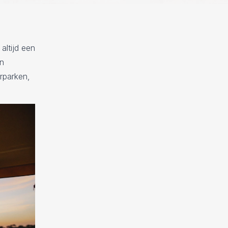
altijd een
en
urparken,
.