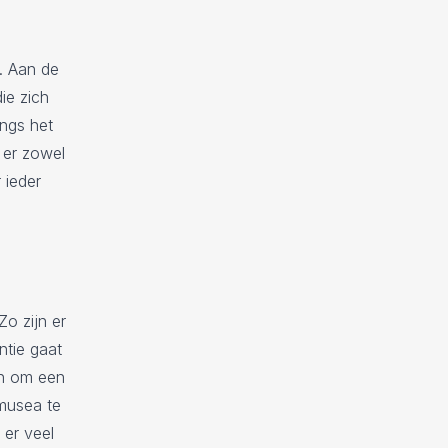
. Aan de
ie zich
angs het
 er zowel
 ieder
Zo zijn er
ntie gaat
jn om een
 musea te
 er veel