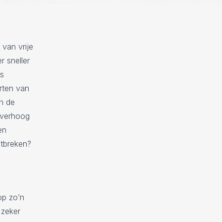
 van vrije
r sneller
ds
rten van
in de
o verhoog
en
ntbreken?
op zo’n
 zeker