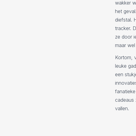
wakker wo
het geva
diefstal.
tracker. 
ze door i
maar wel 
Kortom, 
leuke ga
een stukj
innovatie
fanatiek
cadeaus z
vallen.