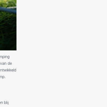
mping
 van de
ontwikkeld
amp.
 blij