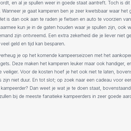
rdt, en al je spullen weer in goede staat aantreft. Toch is dit n
l. Wanneer je gaat kamperen ben je zeer kwetsbaar waar het 
 Het is dan ook aan te raden je fietsen en auto te voorzien va
Daarmee kun je in de gaten houden waar je spullen zijn, ook 
emand zijn ontvreemd. Een extra zekerheid die je liever niet ge
veel geld en tijd kan besparen.
verheug je op het komende kampeerseizoen met het aankope
dgets. Deze maken het kamperen leuker maar ook handiger, en
e veiliger. Voor de kosten hoef je het ook niet te laten, bove
s zijn niet duur. En tot slot; op zoek naar een cadeau voor ee
e kampeerder? Dan weet je wat je te doen staat, bovenstaan
ullen bij de meeste fanatieke kampeerders in zeer goede aar