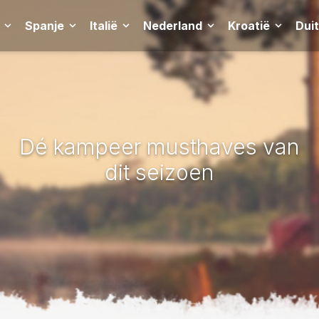
Spanje
Italië
Nederland
Kroatië
Dui
Dé kampeer musthaves van
dit seizoen