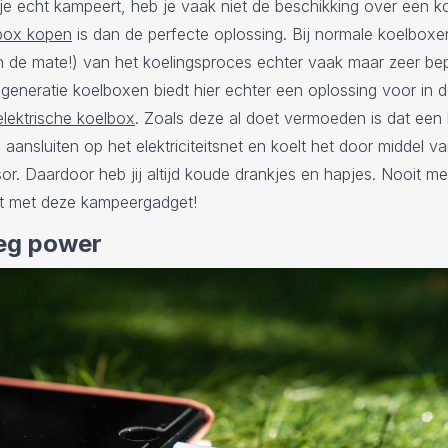
e echt kampeert, heb je vaak niet de beschikking over een ko
box kopen
is dan de perfecte oplossing. Bij normale koelboxe
n de mate!) van het koelingsproces echter vaak maar zeer be
generatie koelboxen biedt hier echter een oplossing voor in 
elektrische koelbox
. Zoals deze al doet vermoeden is dat een
n aansluiten op het elektriciteitsnet en koelt het door middel v
r. Daardoor heb jij altijd koude drankjes en hapjes. Nooit me
it met deze kampeergadget!
eg power