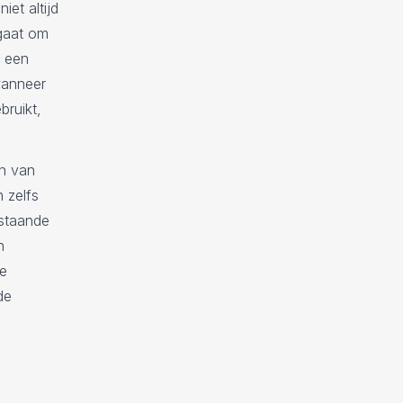
iet altijd
gaat om
n een
wanneer
bruikt,
n van
 zelfs
nstaande
n
de
de