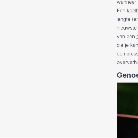
wanneer j
Een
koel
lengte (e
nieuwste 
van een
die je ka
compresso
oververh
Geno