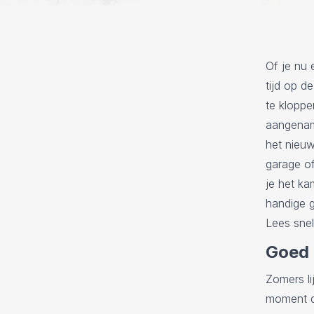
Of je nu 
tijd op d
te klopp
aangenam
het nieuw
garage of
je het ka
handige 
Lees snel
Goed 
Zomers li
moment d