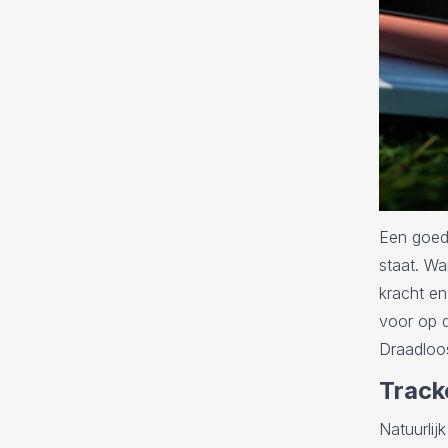
Een goed
staat. Wa
kracht en
voor op d
Draadloos
Track
Natuurlij