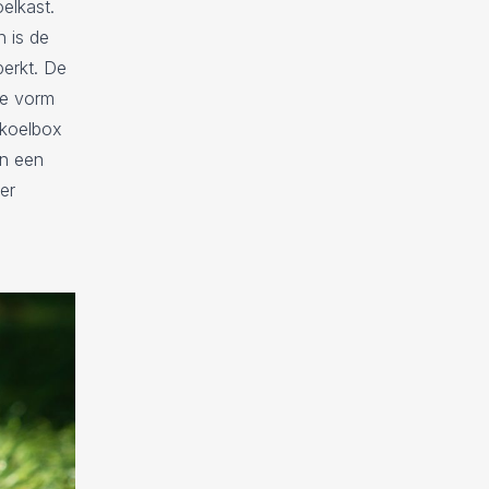
elkast.
n is de
perkt. De
de vorm
 koelbox
an een
er