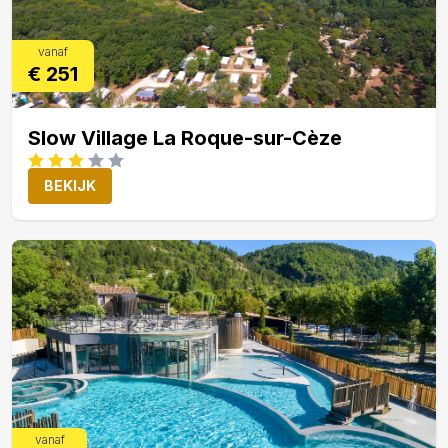
vanaf
€ 251
Slow Village La Roque-sur-Cèze
BEKIJK
vanaf