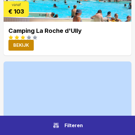
vanaf
€ 103
Camping La Roche d'Ully
BEKIJK
vanaf
Filteren
€ 99